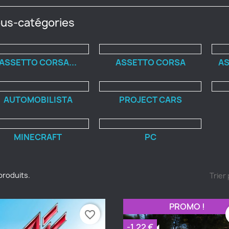
us-catégories
ASSETTO CORSA...
ASSETTO CORSA
AS
AUTOMOBILISTA
PROJECT CARS
MINECRAFT
PC
8 produits.
Trier 
PROMO !
favorite_border
-1,22 €