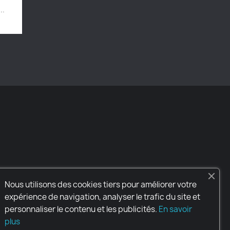
..
Nous utilisons des cookies tiers pour améliorer votre
INFORMATIONS
expérience de navigation, analyser le trafic du site et
Assetto Server
personnaliser le contenu et les publicités.
En savoir
France
plus
Envoyez-nous un e-mail :