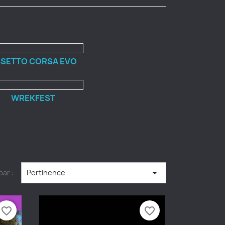
SETTO CORSA EVO
WREKFEST

par :
Pertinence
favorite_border
favorite_border