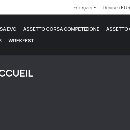

Français
Devise :
EUR
SA EVO
ASSETTO CORSA COMPETIZIONE
ASSETTO
S
WREKFEST
CCUEIL