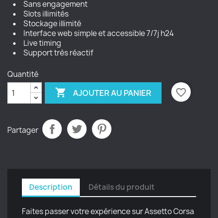
Sans engagement
Slots illimités
Stockage illimité
Interface web simple et accessible 7/7j h24
Live timing
Support très réactif
Quantité

favorite_border
AJOUTER AU PANIER
Partager
Description
Détails du produit
Faites passer votre expérience sur Assetto Corsa