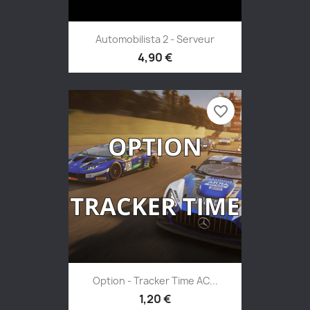
Automobilista 2 - Serveur
4,90 €
favorite_border
Option - Tracker Time AC...
1,20 €