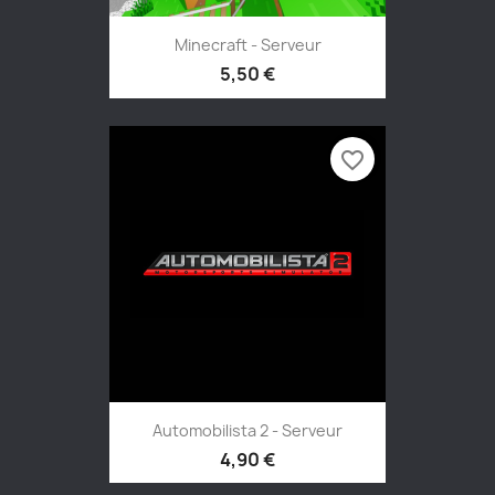
Minecraft - Serveur
5,50 €
favorite_border
Automobilista 2 - Serveur
4,90 €