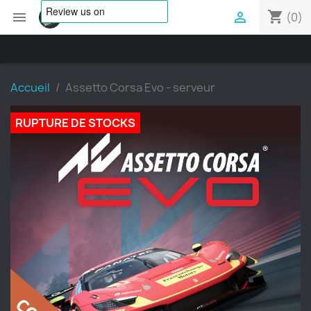
shopping_cart


(0)
Accueil
Assetto Corsa Evo - serveur
RUPTURE DE STOCKS