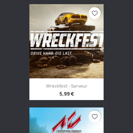
favorite_border
Wreckfest - Serveur
5,99 €
favorite_border