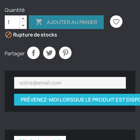
Quantité

favorite_border
AJOUTER AU PANIER

Rupture de stocks
Partager
PRÉVENEZ-MOI LORSQUE LE PRODUIT EST DISP