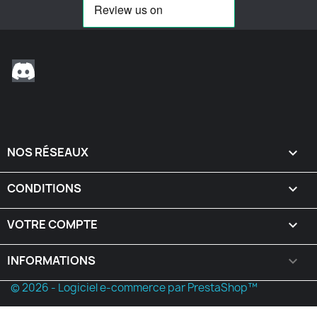
Discord
NOS RÉSEAUX

CONDITIONS

VOTRE COMPTE

INFORMATIONS
keyboard_arrow_down
© 2026 - Logiciel e-commerce par PrestaShop™