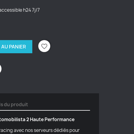
accessible h24 7j/7
favorite_border
 AU PANIER
ls du produit
tomobilista 2 Haute Performance
racing avec nos serveurs dédiés pour