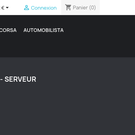
shopping_cart


Panier
(0)
 €
Connexion
 CORSA
AUTOMOBILISTA
 - SERVEUR