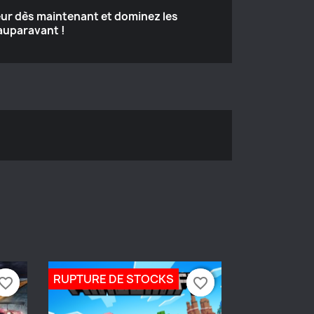
ur dès maintenant et dominez les
auparavant !
RUPTURE DE STOCKS
vorite_border
vorite_border
favorite_border
favorite_border